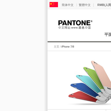
简体中文
繁體中文
RMB(人民
轉到
平
主页
/
iPhone 7/8